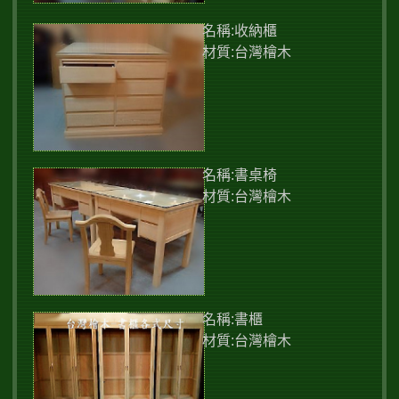
名稱:收納櫃
材質:台灣檜木
名稱:書桌椅
材質:台灣檜木
名稱:書櫃
材質:台灣檜木