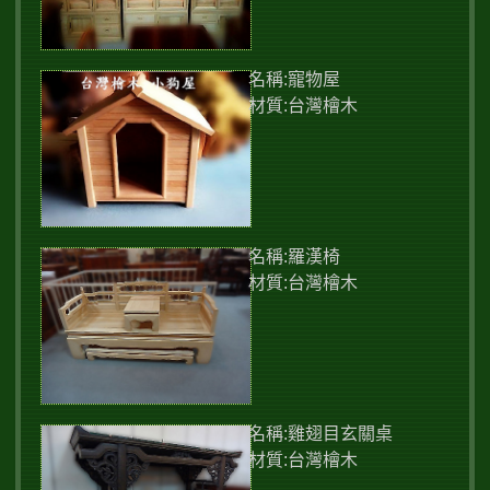
名稱:寵物屋
材質:台灣檜木
名稱:羅漢椅
材質:台灣檜木
名稱:雞翅目玄關桌
材質:台灣檜木