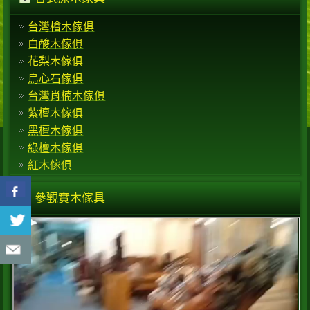
台灣檜木傢俱
白酸木傢俱
花梨木傢俱
烏心石傢俱
台灣肖楠木傢俱
紫檀木傢俱
黑檀木傢俱
綠檀木傢俱
紅木傢俱
參觀實木傢具