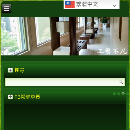
繁體中文
搜尋
FB粉絲專頁