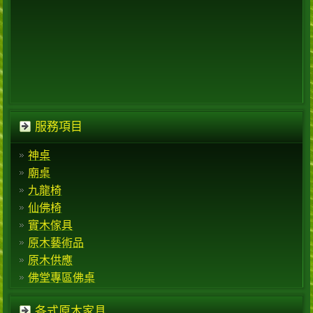
服務項目
神桌
廟桌
九龍椅
仙佛椅
實木傢具
原木藝術品
原木供應
佛堂專區佛桌
各式原木家具